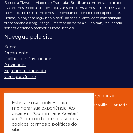
Somos a Flyworld Viagens e Franquias Brasil, uma empresa do grupo
FW. Somos especialistas em realizar sonhos. Estamos a mais de 30 anos
no mercado de turismo e nos diferenciamos por oferecer experiências
únicas, planejadas seguindo o perfil de cada cliente, com comodidade,
transparência e segurança. Estamos de norte a sul do país, realizando
sonhos e criando memórias inesquecíveis.
Navegue pelo site
Sobre
Orçamento
Política de Privacidade
Novidades
Seja um franqueado
Compre Online
Unidade Alphaville SP
CNPJ: 59.891.931/0001-70
Este site usa cookies para
Alameda Rio Negro, Nº 503, SALA 401, Alphaville - Barueri /
melhorar sua experiência. Ao
clicar em "Confirmar e Aceitar"
SP
você concorda com o uso dos
cookies, termos e políticas do
site.